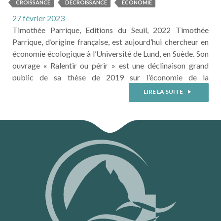
CROISSANCE
DÉCROISSANCE
ECONOMIE
27 février 2023
Timothée Parrique, Editions du Seuil, 2022 Timothée
Parrique, d’origine française, est aujourd’hui chercheur en
économie écologique à l’Université de Lund, en Suède. Son
ouvrage « Ralentir ou périr » est une déclinaison grand
public de sa thèse de 2019 sur l’économie de la
décroissance. Dans un style très pédagogique et
LIRE LA SUITE
percutant, il défend l’argument « que la croissance n’est pas
une fatalité, mais un choix ». ...
LIRE LA SUITE