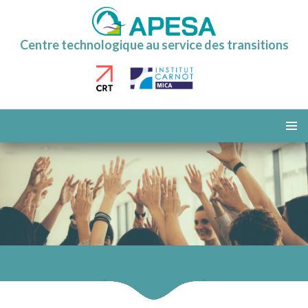
Centre technologique au service des transitions
ALLER
AU
MENU
CONTENU
PRINCI