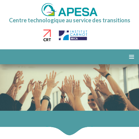
Centre technologique au service des transitions
ALLER
AU
MENU
CONTENU
PRINCI