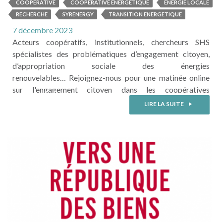
invite au Learning Event
COOPÉRATIVE
COOPÉRATIVE ÉNERGÉTIQUE
ENERGIE LOCALE
"Coopératives Énergétiques et
RECHERCHE
SYRENERGY
TRANSITION ENERGETIQUE
engagement citoyen".
7 décembre 2023
Acteurs coopératifs, institutionnels, chercheurs SHS
spécialistes des problématiques d’engagement citoyen,
d’appropriation sociale des énergies
renouvelables… Rejoignez-nous pour une matinée online
sur l'engagement citoyen dans les coopératives
énergétiques. Cet évènement est organisé dans le cadre
LIRE LA SUITE
du projet Interreg Europe SIreNERGY, coordonné
par Leartibai Fundazioa et ayant pour objet
l'appropriation sociale et l'engagement citoyen dans les
énergies renouvelables en zones rurales. Au cœur des
discussions lors de cette visioconférence, une ...
LIRE LA SUITE