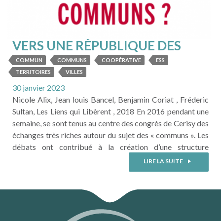
VERS UNE RÉPUBLIQUE DES
BIENS COMMUNS
COMMUN
COMMUNS
COOPÉRATIVE
ESS
TERRITOIRES
VILLES
30 janvier 2023
Nicole Alix, Jean louis Bancel, Benjamin Coriat , Fréderic
Sultan, Les Liens qui Libèrent , 2018 En 2016 pendant une
semaine, se sont tenus au centre des congrès de Cerisy des
échanges très riches autour du sujet des « communs ». Les
débats ont contribué à la création d’une structure
associative, la coopérative des communs dont l’objectif
LIRE LA SUITE
est d’améliorer la compréhension par tous ...
LIRE LA SUITE