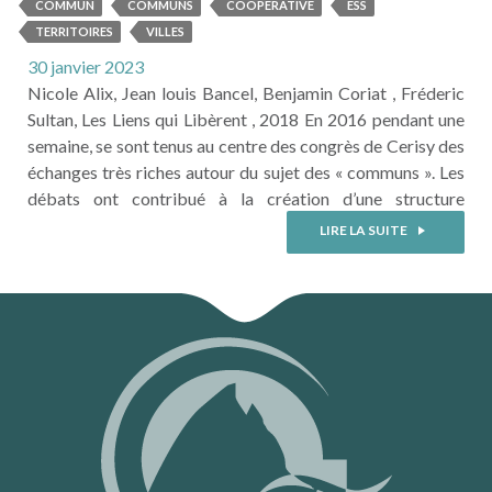
BIENS COMMUNS
COMMUN
COMMUNS
COOPÉRATIVE
ESS
TERRITOIRES
VILLES
30 janvier 2023
Nicole Alix, Jean louis Bancel, Benjamin Coriat , Fréderic
Sultan, Les Liens qui Libèrent , 2018 En 2016 pendant une
semaine, se sont tenus au centre des congrès de Cerisy des
échanges très riches autour du sujet des « communs ». Les
débats ont contribué à la création d’une structure
associative, la coopérative des communs dont l’objectif
LIRE LA SUITE
est d’améliorer la compréhension par tous ...
LIRE LA SUITE