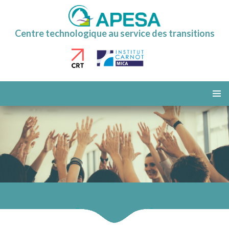
Centre technologique au service des transitions
ALLER
AU
MENU
CONTENU
PRINCI