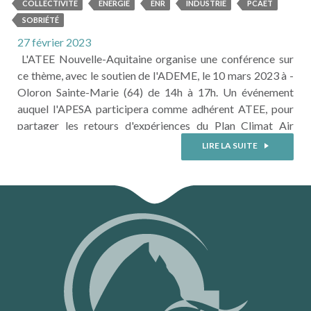
TERRITOIRES : un enjeu qui
COLLECTIVITÉ
ENERGIE
ENR
INDUSTRIE
PCAET
mobilise et implique entreprises
SOBRIÉTÉ
et pouvoirs publics.
27 février 2023
L'ATEE Nouvelle-Aquitaine organise une conférence sur
ce thème, avec le soutien de l'ADEME, le 10 mars 2023 à -
Oloron Sainte-Marie (64) de 14h à 17h. Un événement
auquel l'APESA participera comme adhérent ATEE, pour
partager les retours d'expériences du Plan Climat Air
Energie de la Communauté de Communes du Haut Béarn
LIRE LA SUITE
(CCHB). - Depuis 2017, l'Apesa accompagne la CCHB
pour élaborer et déployer les actions du ...
LIRE LA SUITE