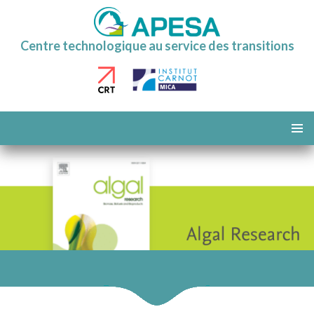
Centre technologique au service des transitions
ALLER
AU
MENU
CONTENU
PRINCI