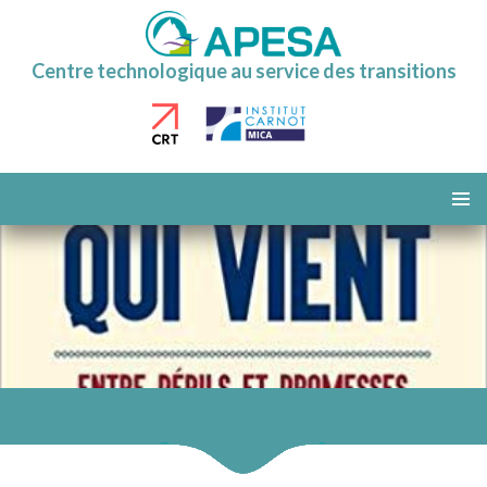
Centre technologique au service des transitions
ALLER
AU
MENU
CONTENU
PRINCI