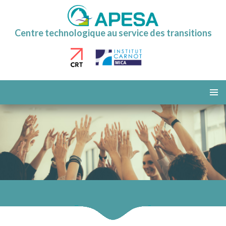
Centre technologique au service des transitions
ALLER
AU
MENU
CONTENU
PRINCI