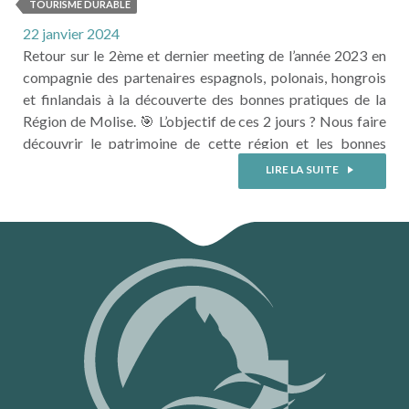
Europe
TOURISME DURABLE
22 janvier 2024
Retour sur le 2ème et dernier meeting de l’année 2023 en
compagnie des partenaires espagnols, polonais, hongrois
et finlandais à la découverte des bonnes pratiques de la
Région de Molise. 🎯 L’objectif de ces 2 jours ? Nous faire
découvrir le patrimoine de cette région et les bonnes
pratiques issues aussi bien de l’initiative publique que
LIRE LA SUITE
citoyenne pour conserver et continuer ...
LIRE LA SUITE