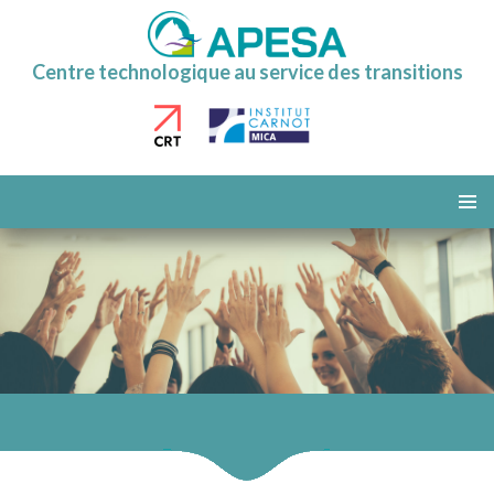
Centre technologique au service des transitions
ALLER
AU
MENU
CONTENU
PRINCI