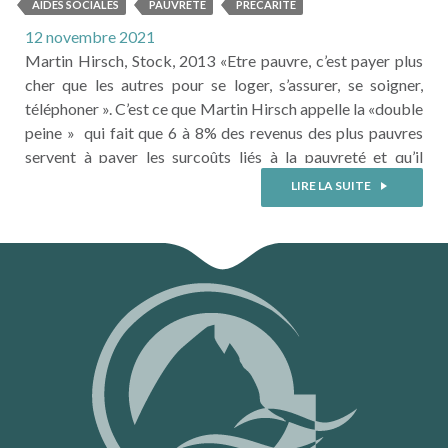
PAUVRE
AIDES SOCIALES
PAUVRETÉ
PRÉCARITÉ
12 novembre 2021
Martin Hirsch, Stock, 2013 «Etre pauvre, c’est payer plus
cher que les autres pour se loger, s’assurer, se soigner,
téléphoner ». C’est ce que Martin Hirsch appelle la «double
peine » qui fait que 6 à 8% des revenus des plus pauvres
servent à payer les surcoûts liés à la pauvreté et qu’il
analyse sous ses différentes facettes. Familier du sujet
LIRE LA SUITE
depuis sa présidence ...
LIRE LA SUITE