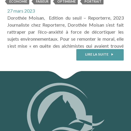
l’éco-anxiété
ECONOMIE
FAISEUR
OPTIMISME
PORTRAIT
27 mars 2023
Dorothée Moisan, Edition du seuil – Reporterre, 2023
Journaliste chez Reporterre, Dorothée Moisan s’est fait
rattraper par l’éco-anxiété à force de décortiquer les
sujets environnementaux. Pour se remonter le moral, elle
s’est mise « en quête des alchimistes qui avaient trouvé
l’astuce philosophale, l’élixir
LIRE LA SUITE
susceptible de transformer l’angoisse paralysante en une
émotion joyeuse et positive ». Elle nous livre 9 beaux
portraits (5 hommes et 4 femmes, entre 22 et 78
ans), des écoptimistes, ces personnes «
pleinement conscientes qu’à la vitesse
où elle roule, l’humanité fonce dans le ...
LIRE LA SUITE