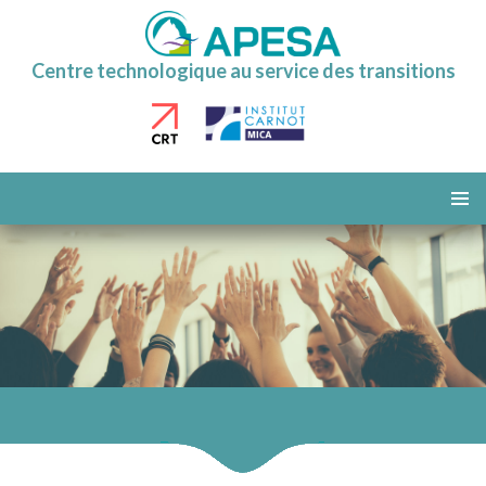
Centre technologique au service des transitions
ALLER
AU
MENU
CONTENU
PRINCI