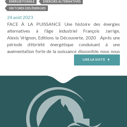
histoire des énergies alternatives
ENERGIE FOSSILE
ÉNERGIES ALTERNATIVES
à l'âge industriel
HISTORES DES ÉNERGIES
24 août 2023
FACE À LA PUISSANCE Une histoire des énergies
alternatives à l'âge industriel François Jarrige,
Alexis Vrignon, Editions la Découverte, 2020 Après une
période d’ébriété énergétique conduisant à une
augmentation forte de la puissance disponible, nous nous
trouvons aujourd’hui face à une raréfaction des énergies
LIRE LA SUITE
fossiles et une crise climatique majeure engendrée par leur
utilisation. Pour maintenir la puissance disponible, nous
nous tournons vers les énergies renouvelables, avec
l’impression ...
LIRE LA SUITE