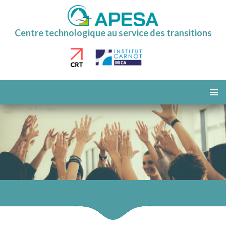
Centre technologique au service des transitions
ALLER
AU
MENU
CONTENU
PRINCI