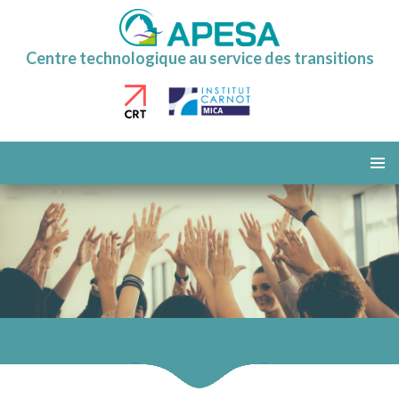
Centre technologique au service des transitions
ALLER
AU
MENU
CONTENU
PRINCI