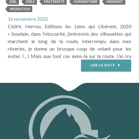
EXIL
EXILE
FRATERNITE
HUMANITAIRE
MIGRANT
MIGRATION
16 novembre 2022
Cédric Herrou, Editions les Liens qui Libèrent, 2020
« Soudain, dans l’obscurité, j’entrevois des silhouettes qui
marchent le long de la route. Interrompu dans mes
rêveries, je donne un brusque coup de volant pour les
éviter. (…) Mais que font ces gens-là sur la route. J’ai cru
voir des gosses…. (…) Je leur propose de monter à l’arrière,
LIRE LA SUITE
au milieu des caisses ...
LIRE LA SUITE