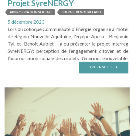
Projet SyreNERGY
APPROPRIATION SOCIALE
ENERGIE RENOUVELABLE
5 décembre 2023
Lors du colloque Communauté d'Energie, organisé à l'hôtel
de Région Nouvelle-Aquitaine, l'équipe Apesa - Benjamin
Tyl, et Benoit Aublet - a pu présenter le projet Interreg
SyreNERGY: perception de l’engagement citoyen et de
l’appropriation sociale des projets d’énergie renouvelable,
porté avec Romain CARRAUSSE, Ph.D. Le projet
LIRE LA SUITE
SIreNERGY a pour objectif de proposer des
recommandations pour les politiques régionales et
nationales concernant la production et consommation des
énergies ...
LIRE LA SUITE