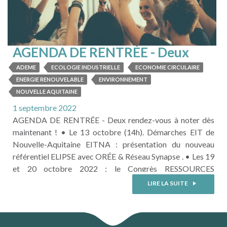
AGENDA DE RENTRÉE - Deux
rendez-vous à noter dès
ADEME
ECOLOGIE INDUSTRIELLE
ECONOMIE CIRCULAIRE
maintenant !
ENERGIE RENOUVELABLE
ENVIRONNEMENT
NOUVELLE AQUITAINE
1 septembre 2022
AGENDA DE RENTRÉE - Deux rendez-vous à noter dès
maintenant ! • Le 13 octobre (14h). Démarches EIT de
Nouvelle-Aquitaine EITNA : présentation du nouveau
référentiel ELIPSE avec ORÉE & Réseau Synapse . • Les 19
et 20 octobre 2022 : le Congrès RESSOURCES
(anciennement Rencontres Francophones de l'Ecologie
LIRE LA SUITE
Industrielle et Territoriale) à Troyes organisé par CLUB
D'ECOLOGIE INDUSTRIELLE DE L'AUBE CEIA et Réseau
Synapse . Plus d'informations et inscriptions