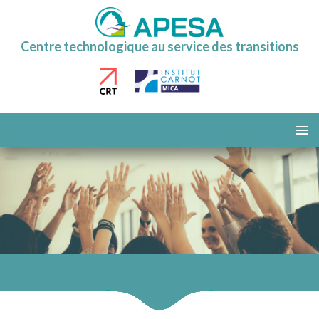
Centre technologique au service des transitions
ALLER
AU
MENU
CONTENU
PRINCI