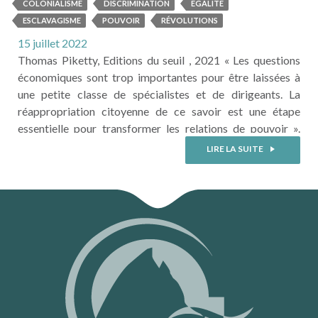
L’ÉGALITÉ
COLONIALISME
DISCRIMINATION
ÉGALITÉ
ESCLAVAGISME
POUVOIR
RÉVOLUTIONS
15 juillet 2022
Thomas Piketty, Editions du seuil , 2021 « Les questions
économiques sont trop importantes pour être laissées à
une petite classe de spécialistes et de dirigeants. La
réappropriation citoyenne de ce savoir est une étape
essentielle pour transformer les relations de pouvoir ».
C’est la motivation qui a poussé Thomas Piketty à écrire
LIRE LA SUITE
plusieurs volumineux ouvrages dont le Capital au 21e
siècle. Dans « ...
LIRE LA SUITE