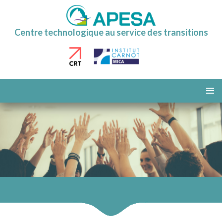
Centre technologique au service des transitions
ALLER
AU
MENU
CONTENU
PRINCI