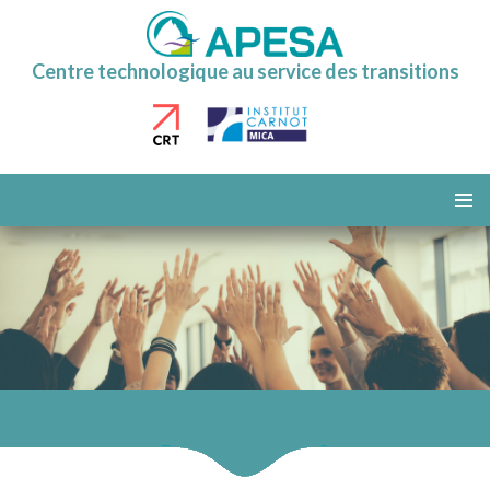
Centre technologique au service des transitions
ALLER
AU
MENU
CONTENU
PRINCI