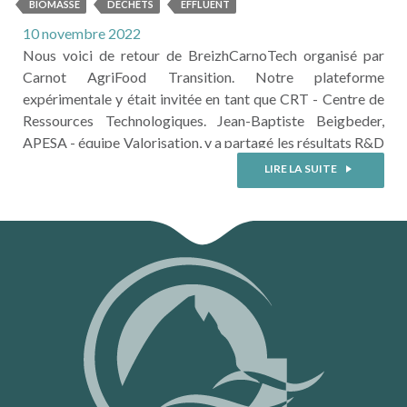
PHOTOINNOV PRÉSENTÉS À
BIOMASSE
DECHETS
EFFLUENT
BREIZ CARNOT TECH
10 novembre 2022
Nous voici de retour de BreizhCarnoTech organisé par
Carnot AgriFood Transition. Notre plateforme
expérimentale y était invitée en tant que CRT - Centre de
Ressources Technologiques. Jean-Baptiste Beigbeder,
APESA - équipe Valorisation, y a partagé les résultats R&D
des projets Institut Carnot MICA : PYRAMID et
LIRE LA SUITE
PhotoInnov. • Travaux d'avancement du projet
PYRAMID (partenaires Institut Carnot MICA : IS2M,
RITTMO) Ce projet porte sur les synergies entre ...
LIRE LA SUITE