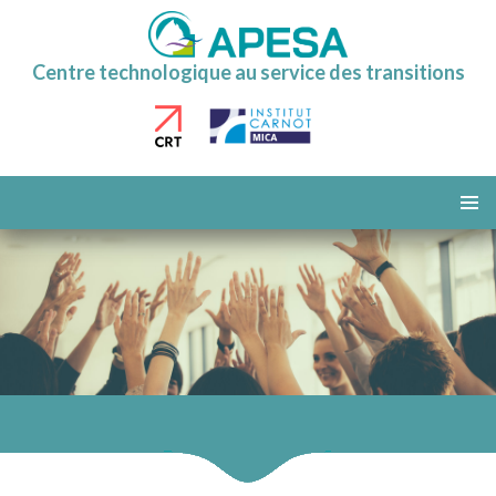
Centre technologique au service des transitions
ALLER
AU
MENU
CONTENU
PRINCI