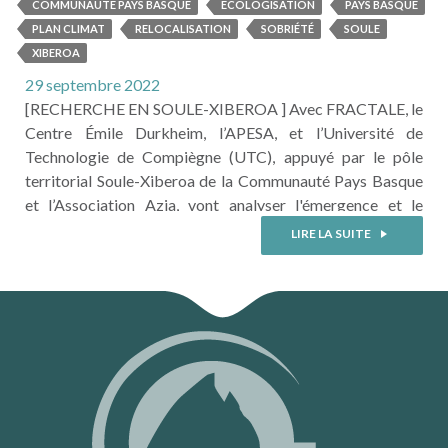
COMMUNAUTÉ PAYS BASQUE
ECOLOGISATION
PAYS BASQUE
PLAN CLIMAT
RELOCALISATION
SOBRIÉTÉ
SOULE
XIBEROA
29 septembre 2022
[RECHERCHE EN SOULE-XIBEROA ] Avec FRACTALE, le
Centre Émile Durkheim, l’APESA, et l’Université de
Technologie de Compiègne (UTC), appuyé par le pôle
territorial Soule-Xiberoa de la Communauté Pays Basque
et l’Association Azia, vont analyser l'émergence et le
renforcement des initiatives locales basées sur un
LIRE LA SUITE
principe "de relocalisation et d'écologisation", c’est-à-dire
un modèle dans lequel les activités de production et de
consommation sont ramenés sur un même espace
géographique ...
LIRE LA SUITE