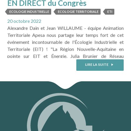
EN DIRECT du Congrès
Ressources à Troyes
ECOLOGIE INDUSTRIELLE
ECOLOGIE TERRITORIALE
ETI
20 octobre 2022
Alexandre Dain et Jean WILLAUME - équipe Animation
Territoriale Apesa nous partage leur temps fort de cet
événement incontournable de l'Écologie Industrielle et
Territoriale (EIT) ! "La Région Nouvelle-Aquitaine en
pointe sur EIT et Énergie. Julia Brunier de Réseau
ZIRI, Violaine Baudon de RECTO VERSO 79 et Alexandre
LIRE LA SUITE
DERIVE de BIOTOP Eco-réseau témoignent sur les achats
groupés d'énergie, les PPA, l'autoconsommation
collective... lors du Congrès RESSOURCES (anciennement
Rencontres Francophones de l'Ecologie Industrielle et
Territoriale) à Troyes." L'Apesa est partenaire de cette
67ème édition ...
LIRE LA SUITE