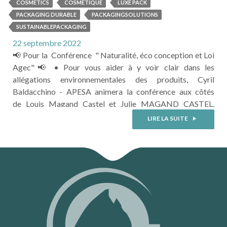
mercredi 5/10 de 11h - 11h45.
COSMETICS
COSMÉTIQUE
LUXE PACK
PACKAGING DURABLE
PACKAGINGSOLUTIONS
SUSTAINABLEPACKAGING
22 septembre 2022
📢 Pour la Conférence " Naturalité, éco conception et Loi
Agec"📢 • Pour vous aider à y voir clair dans les
allégations environnementales des produits, Cyril
Baldacchino - APESA animera la conférence aux côtés
de Louis Magand Castel et Julie MAGAND CASTEL,
fondateurs de la marque de soins bio, inclusifs et
LIRE LA SUITE
transparents : Mastel Cosmetics. 📍Pour obtenir votre
badge d'accès gratuit au salon et à la conférence. 📍Pour
contacter Cyril Baldacchino - APESA ...
LIRE LA SUITE