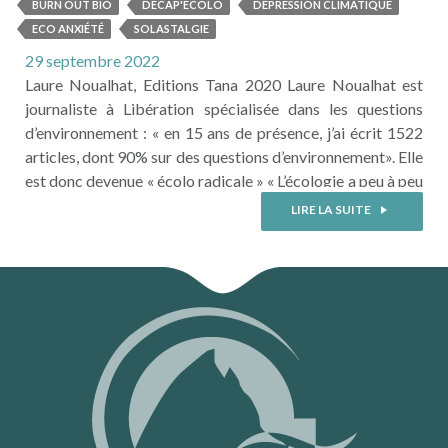
SANS FINIR DÉPRESSIF
BURN OUT BIO
DECAP'ECOLO
DEPRESSION CLIMATIQUE
ECO ANXIÉTÉ
SOLASTALGIE
29 septembre 2022
Laure Noualhat, Editions Tana 2020 Laure Noualhat est
journaliste à Libération spécialisée dans les questions
d’environnement : « en 15 ans de présence, j’ai écrit 1522
articles, dont 90% sur des questions d’environnement». Elle
est donc devenue « écolo radicale » « L’écologie a peu à peu
grignoté ma vie en m’ouvrant les yeux. Une fois réveillée, je
LIRE LA SUITE
n’ai pas pu me rendormir ». Et comme beaucoup, ...
LIRE LA SUITE