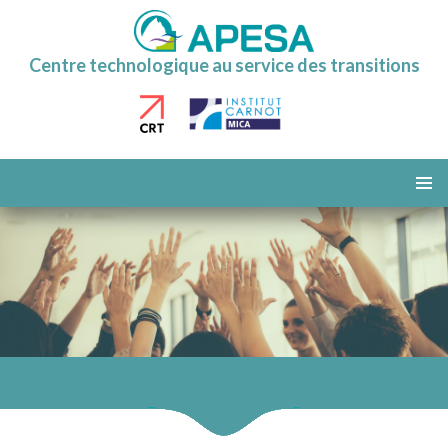
Centre technologique au service des transitions
ALLER
AU
MENU
CONTENU
PRINCI