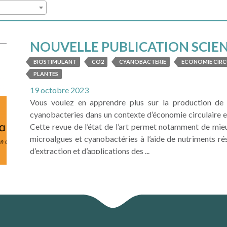
NOUVELLE PUBLICATION SCIEN
VALORISATION
BIOSTIMULANT
CO2
CYANOBACTERIE
ECONOMIE CIRC
PLANTES
19 octobre 2023
Vous voulez en apprendre plus sur la production de 
cyanobacteries dans un contexte d’économie circulaire et
Cette revue de l’état de l’art permet notamment de mi
microalgues et cyanobactéries à l’aide de nutriments ré
d’extraction et d’applications des ...
LIRE LA SUITE