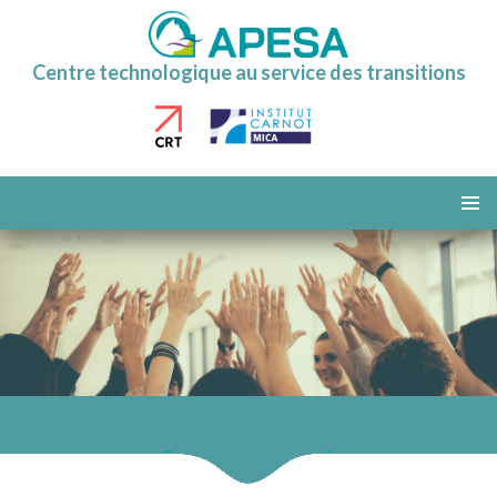
Centre technologique au service des transitions
ALLER
AU
MENU
CONTENU
PRINCI