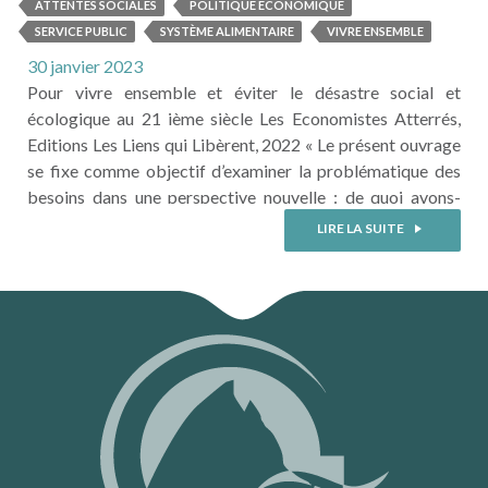
VRAIMENT BESOIN
ATTENTES SOCIALES
POLITIQUE ECONOMIQUE
SERVICE PUBLIC
SYSTÈME ALIMENTAIRE
VIVRE ENSEMBLE
30 janvier 2023
Pour vivre ensemble et éviter le désastre social et
écologique au 21 ième siècle Les Economistes Atterrés,
Editions Les Liens qui Libèrent, 2022 « Le présent ouvrage
se fixe comme objectif d’examiner la problématique des
besoins dans une perspective nouvelle : de quoi avons-
nous vraiment besoin de façon à répondre aux attentes
LIRE LA SUITE
sociales et individuelles, en sachant qu’il n’y a pas
d’expansion ...
LIRE LA SUITE