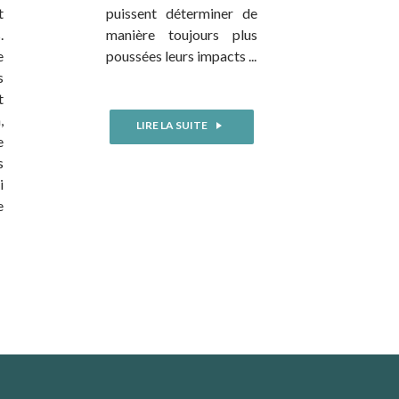
t
puissent déterminer de
.
manière toujours plus
e
poussées leurs impacts ...
s
t
,
LIRE LA SUITE
e
s
i
e