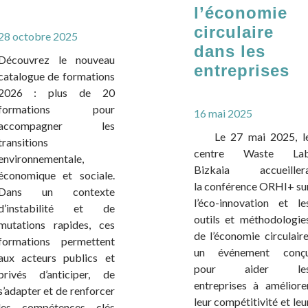
l’économie
circulaire
28 octobre 2025
dans les
Découvrez le nouveau
entreprises
catalogue de formations
2026 : plus de 20
formations pour
16 mai 2025
accompagner les
Le 27 mai 2025, l
transitions
centre Waste La
environnementale,
Bizkaia accueiller
économique et sociale.
la conférence ORHI+ su
Dans un contexte
l’éco-innovation et le
d’instabilité et de
outils et méthodologie
mutations rapides, ces
de l’économie circulaire
formations permettent
un événement conç
aux acteurs publics et
pour aider le
privés d’anticiper, de
entreprises à améliore
s’adapter et de renforcer
leur compétitivité et leu
les compétences clés