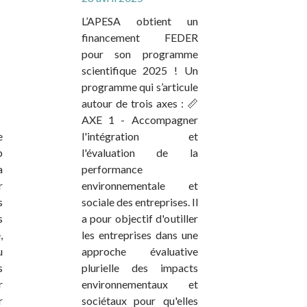
L’APESA obtient un
financement FEDER
pour son programme
scientifique 2025 ! Un
programme qui s’articule
autour de trois axes : 📏
AXE 1 - Accompagner
e
l'intégration et
b
l'évaluation de la
a
performance
r
environnementale et
s
sociale des entreprises. Il
s
a pour objectif d'outiller
,
les entreprises dans une
u
approche évaluative
s
plurielle des impacts
r
environnementaux et
r
sociétaux pour qu'elles