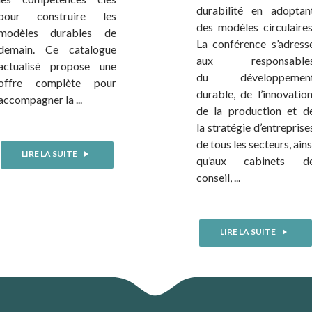
durabilité en adoptan
pour construire les
des modèles circulaires
modèles durables de
La conférence s’adress
demain. Ce catalogue
aux responsable
actualisé propose une
du développemen
offre complète pour
durable, de l’innovation
accompagner la ...
de la production et d
la stratégie d’entreprise
de tous les secteurs, ains
LIRE LA SUITE
qu’aux cabinets d
conseil, ...
LIRE LA SUITE