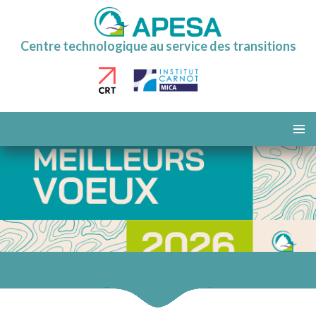
Centre technologique au service des transitions
ALLER
AU
MENU
CONTENU
PRINCI