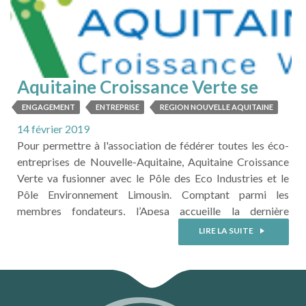
Aquitaine Croissance Verte se
dimensionne à l'échelle de la
ENGAGEMENT
ENTREPRISE
REGION NOUVELLE AQUITAINE
Nouvelle Aquitaine
14 février 2019
Pour permettre à l'association de fédérer toutes les éco-
entreprises de Nouvelle-Aquitaine, Aquitaine Croissance
Verte va fusionner avec le Pôle des Eco Industries et le
Pôle Environnement Limousin. Comptant parmi les
membres fondateurs, l’Apesa accueille la dernière
assemblée générale avant fusion, le 19 mars à l’Helioparc
LIRE LA SUITE
de Pau.
C'est l'occasion pour vous de (re)découvrir l'association !