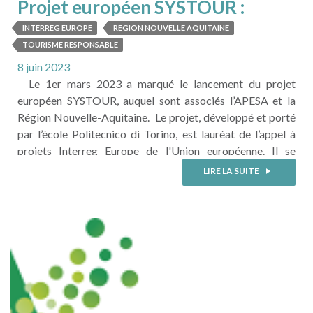
Projet européen SYSTOUR :
dossier de présentation
INTERREG EUROPE
REGION NOUVELLE AQUITAINE
TOURISME RESPONSABLE
8 juin 2023
Le 1er mars 2023 a marqué le lancement du projet
européen SYSTOUR, auquel sont associés l’APESA et la
Région Nouvelle-Aquitaine. Le projet, développé et porté
par l’école Politecnico di Torino, est lauréat de l’appel à
projets Interreg Europe de l'Union européenne. Il se
poursuivra sur une durée de 4 ans, jusqu’au 31 mai 2027. Le
LIRE LA SUITE
projet SYSTOUR a pour objectif de ...
LIRE LA SUITE