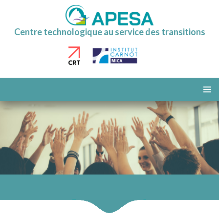
Centre technologique au service des transitions
ALLER
AU
MENU
CONTENU
PRINCI