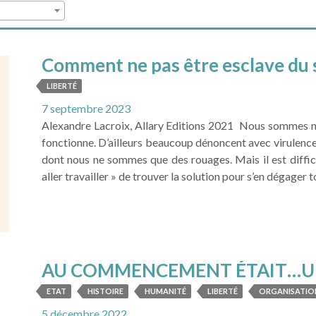
Comment ne pas être esclave du 
LIBERTÉ
7 septembre 2023
Alexandre Lacroix, Allary Editions 2021 Nous sommes no
fonctionne. D’ailleurs beaucoup dénoncent avec virulenc
dont nous ne sommes que des rouages. Mais il est diffici
aller travailler » de trouver la solution pour s’en dégager tou
LIRE LA SUITE
AU COMMENCEMENT ÉTAIT…Une n
l’humanité
ETAT
HISTOIRE
HUMANITÉ
LIBERTÉ
ORGANISATIO
5 décembre 2022