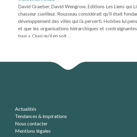
David Graeber, David Wengrow, Editions Les Liens qui 
chasseur cueilleur. Rousseau considérait qu’il était fonda
développement des villes qui l’a perverti. Hobbes lui p
et que les organisations hiérarchiques et contraignantes
tous ». Quoi qu’il en soit, ...
LIRE LA SUITE
Actualités
Tendances & inspirations
Nous contacter
Mentions légales